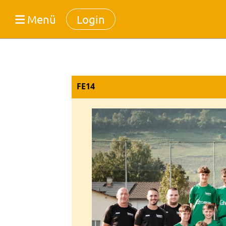
Menü
Login
FE14