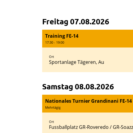
Freitag 07.08.2026
Training FE-14
17:30 - 19:00
Ort
Sportanlage Tägeren, Au
Samstag 08.08.2026
Nationales Turnier Grandinani FE-14
Mehrtägig
Ort
Fussballplatz GR-Roveredo / GR-Soaz