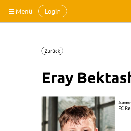
Menü
Login
Zurück
Eray Bektas
Stammv
FC Re