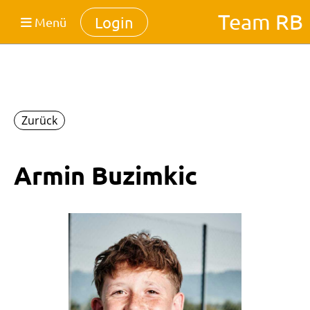
Team RB
Login
Menü
Zurück
Armin Buzimkic